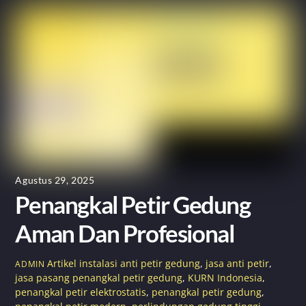
Agustus 29, 2025
Penangkal Petir Gedung
Aman Dan Profesional
Artikel
instalasi anti petir gedung
,
jasa anti petir
,
ADMIN
jasa pasang penangkal petir gedung
,
KURN Indonesia
,
penangkal petir elektrostatis
,
penangkal petir gedung
,