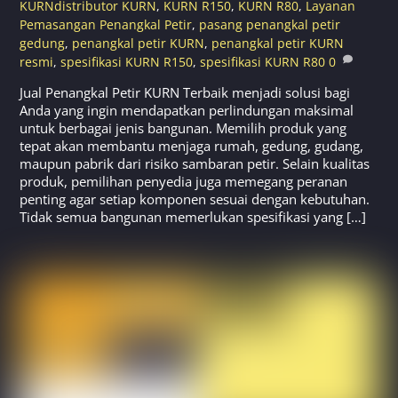
KURNdistributor KURN
,
KURN R150
,
KURN R80
,
Layanan
Pemasangan Penangkal Petir
,
pasang penangkal petir
gedung
,
penangkal petir KURN
,
penangkal petir KURN
resmi
,
spesifikasi KURN R150
,
spesifikasi KURN R80
0
Jual Penangkal Petir KURN Terbaik menjadi solusi bagi
Anda yang ingin mendapatkan perlindungan maksimal
untuk berbagai jenis bangunan. Memilih produk yang
tepat akan membantu menjaga rumah, gedung, gudang,
maupun pabrik dari risiko sambaran petir. Selain kualitas
produk, pemilihan penyedia juga memegang peranan
penting agar setiap komponen sesuai dengan kebutuhan.
Tidak semua bangunan memerlukan spesifikasi yang […]