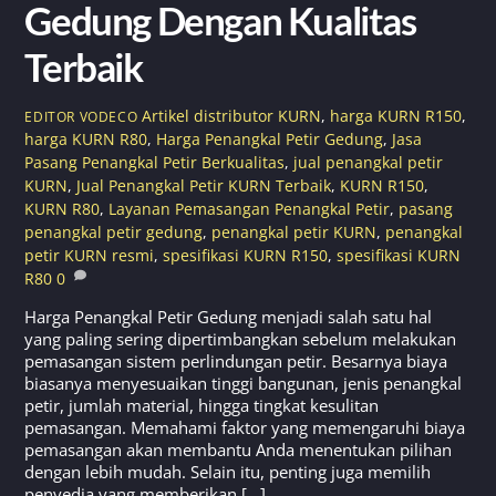
Gedung Dengan Kualitas
Terbaik
Artikel
distributor KURN
,
harga KURN R150
,
EDITOR VODECO
harga KURN R80
,
Harga Penangkal Petir Gedung
,
Jasa
Pasang Penangkal Petir Berkualitas
,
jual penangkal petir
KURN
,
Jual Penangkal Petir KURN Terbaik
,
KURN R150
,
KURN R80
,
Layanan Pemasangan Penangkal Petir
,
pasang
penangkal petir gedung
,
penangkal petir KURN
,
penangkal
petir KURN resmi
,
spesifikasi KURN R150
,
spesifikasi KURN
R80
0
Harga Penangkal Petir Gedung menjadi salah satu hal
yang paling sering dipertimbangkan sebelum melakukan
pemasangan sistem perlindungan petir. Besarnya biaya
biasanya menyesuaikan tinggi bangunan, jenis penangkal
petir, jumlah material, hingga tingkat kesulitan
pemasangan. Memahami faktor yang memengaruhi biaya
pemasangan akan membantu Anda menentukan pilihan
dengan lebih mudah. Selain itu, penting juga memilih
penyedia yang memberikan […]