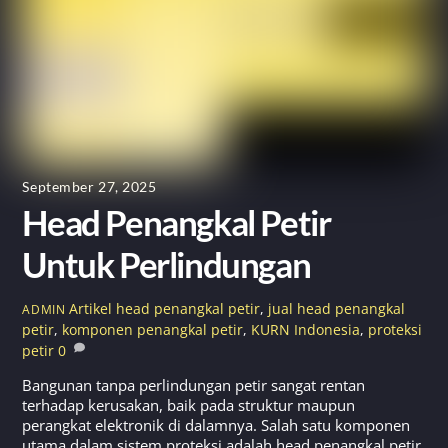
September 27, 2025
Head Penangkal Petir
Untuk Perlindungan
Artikel
head penangkal petir
,
jual head penangkal
ADMIN
petir
,
komponen penangkal petir
,
KURN Indonesia
,
proteksi
petir
0
Bangunan tanpa perlindungan petir sangat rentan
terhadap kerusakan, baik pada struktur maupun
perangkat elektronik di dalamnya. Salah satu komponen
utama dalam sistem proteksi adalah head penangkal petir.