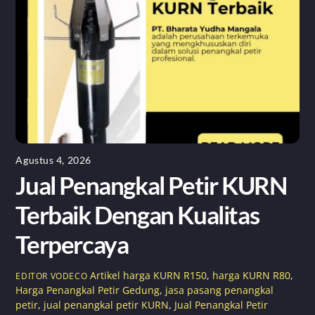
Agustus 4, 2026
Jual Penangkal Petir KURN
Terbaik Dengan Kualitas
Terpercaya
Artikel
harga KURN R150
,
harga KURN R80
,
EDITOR VODECO
Harga Penangkal Petir Gedung
,
jasa pasang penangkal
petir
,
jual penangkal petir KURN
,
Jual Penangkal Petir