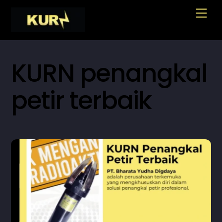
Skip
Men
to
content
KURN penangkal
petir terbaik