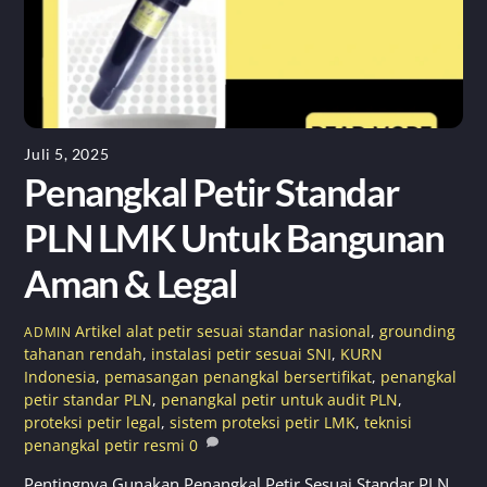
Juli 5, 2025
Penangkal Petir Standar
PLN LMK Untuk Bangunan
Aman & Legal
Artikel
alat petir sesuai standar nasional
,
grounding
ADMIN
tahanan rendah
,
instalasi petir sesuai SNI
,
KURN
Indonesia
,
pemasangan penangkal bersertifikat
,
penangkal
petir standar PLN
,
penangkal petir untuk audit PLN
,
proteksi petir legal
,
sistem proteksi petir LMK
,
teknisi
penangkal petir resmi
0
Pentingnya Gunakan Penangkal Petir Sesuai Standar PLN